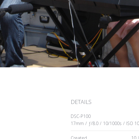
DETAILS
DSC-P100
17mm
/
ƒ/8.0
/
10/1000s
/
ISO 1
Created
10. 