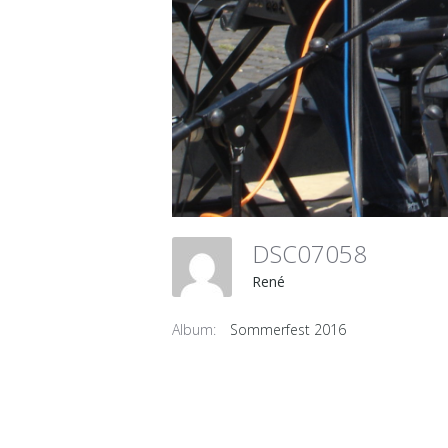
DSC07058
René
Album:
Sommerfest 2016