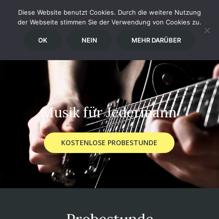
Diese Website benutzt Cookies. Durch die weitere Nutzung
der Webseite stimmen Sie der Verwendung von Cookies zu.
OK
NEIN
MEHR DARÜBER
M
u
s
i
k
f
ü
r
J
e
d
e
r
m
a
n
n
KOSTENLOSE PROBESTUNDE