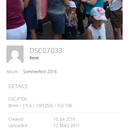
DSC07033
René
Album:
Sommerfest 2016
DETAILS
DSC-P100
8mm
/
ƒ/5.6
/
10/1250s
/
ISO 100
Created
10. Juli 2016
Uploaded
12. März 2017