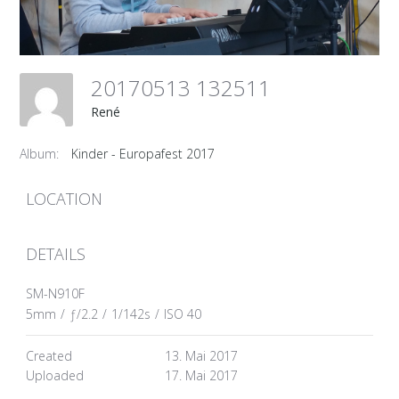
20170513 132511
René
Album:
Kinder - Europafest 2017
LOCATION
DETAILS
SM-N910F
5mm
/
ƒ/2.2
/
1/142s
/
ISO 40
Created
13. Mai 2017
Uploaded
17. Mai 2017