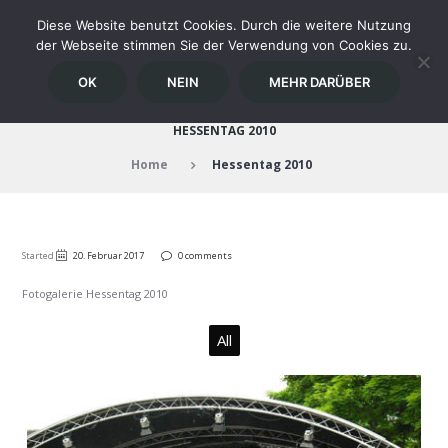
Diese Website benutzt Cookies. Durch die weitere Nutzung
der Webseite stimmen Sie der Verwendung von Cookies zu.
OK
NEIN
MEHR DARÜBER
HESSENTAG 2010
Home
Hessentag 2010
Started
20. Februar 2017
0 comments
Fotogalerie Hessentag 2010
All